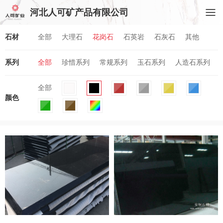
河北人可矿产品有限公司
石材
全部
大理石
花岗石
石英岩
石灰石
其他
系列
全部
珍惜系列
常规系列
玉石系列
人造石系列
全部
颜色