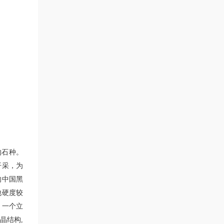
的石种。
开采，为
的中国黑
他硬度较
，一个立
晶结构,