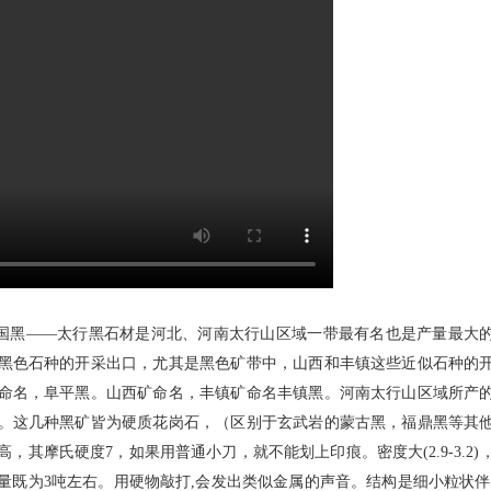
黑——太行黑石材是河北、河南太行山区域一带最有名也是产量最大
黑色石种的开采出口，尤其是黑色矿带中，山西和丰镇这些近似石种的
命名，阜平黑。山西矿命名，丰镇矿命名丰镇黑。河南太行山区域所产
。这几种黑矿皆为硬质花岗石，（区别于玄武岩的蒙古黑，福鼎黑等其
，其摩氏硬度7，如果用普通小刀，就不能划上印痕。密度大(2.9-3.2)
量既为3吨左右。用硬物敲打,会发出类似金属的声音。结构是细小粒状伴