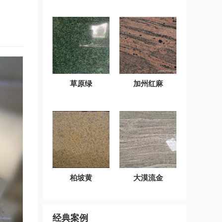
草原绿
加州红麻
柏坡黄
大漠流金
经典案例