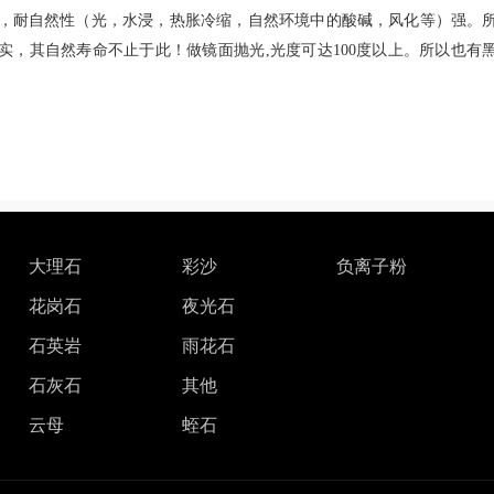
，耐自然性（光，水浸，热胀冷缩，自然环境中的酸碱，风化等）强。
实，其自然寿命不止于此！做镜面抛光,光度可达100度以上。所以也有
大理石
彩沙
负离子粉
花岗石
夜光石
石英岩
雨花石
石灰石
其他
云母
蛭石