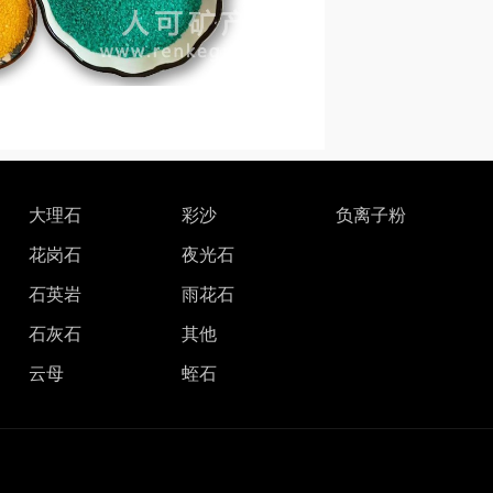
大理石
彩沙
负离子粉
花岗石
夜光石
石英岩
雨花石
石灰石
其他
云母
蛭石