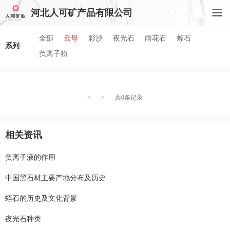
河北人可矿产品有限公司
全部
云母
彩沙
夜光石
雨花石
蛭石
系列
负离子粉
<
>
共0条记录
相关资讯
负离子液的作用
中国黑石材主要产地分布及历史
蛭石的历史及文化背景
夜光石种类