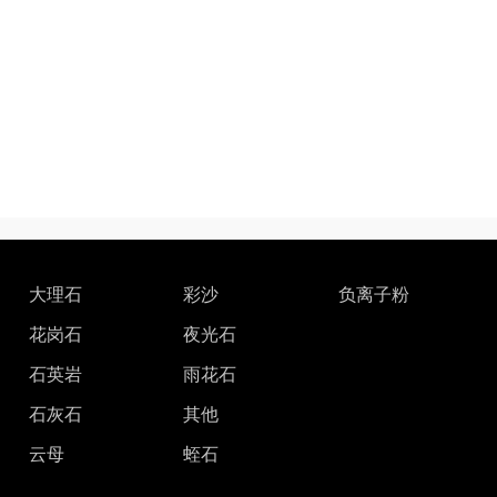
大理石
彩沙
负离子粉
花岗石
夜光石
石英岩
雨花石
石灰石
其他
云母
蛭石