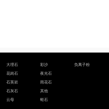
大理石
彩沙
负离子粉
花岗石
夜光石
石英岩
雨花石
石灰石
其他
云母
蛭石